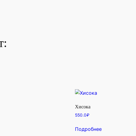
т:
Хисока
550.0
₽
Подробнее